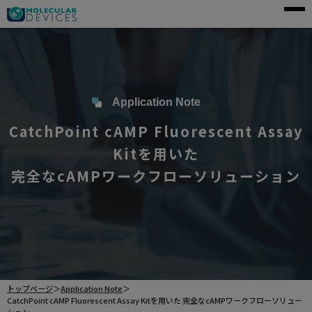
モレキュラーデバイスとは
アプリケーション
製品一覧
Application Note
CatchPoint cAMP Fluorescent Assay
サービス・サポート
Kitを用いた
導入事例
完全なcAMPワークフローソリューション
企業情報
資料請求
ご購入前のお問い合わせ
トップページ
＞
Application Note
＞
CatchPoint cAMP Fluorescent Assay Kitを用いた 完全なcAMPワークフローソリュー