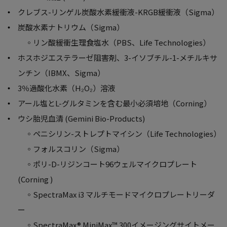
クレブス-リンゲル炭酸水素緩衝液-KRGB緩衝液（Sigma）
炭酸水素ナトリウム（Sigma）
◦リン酸緩衝生理食塩水（PBS、Life Technologies）
ホスホジエステラーゼ阻害剤、3-イソブチル-1-メチルキサ
ンチン（IBMX、Sigma）
3％過酸化水素（H₂O₂）溶液
アール塩とL-グルタミンを含む最小必須培地（Corning）
ウシ胎児血清 (Gemini Bio-Products)
◦ペニシリン-ストレプトマイシン（Life Technologies）
◦フォルスコリン（Sigma）
◦ポリ-D-リジンコート96ウェルマイクロプレート
(Corning )
◦SpectraMax i3 マルチモードマイクロプレートリーダ
ー
◦SpectraMax® MiniMax™ 300イメージングサイトメー