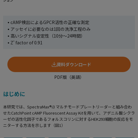
使用方法についてのお問い合わせ
ション
修理、不具合、点検、移設等のお問い合わせ
cAMP検出によるGPCR活性の正確な測定
アッセイに必要なのは1回の洗浄工程のみ
高いシグナル安定性（10分～24時間）
Z' factor of 0.91
資料ダウンロード
PDF版（英語）
はじめに
本研究では、SpectraMax®i3 マルチモードプレートリーダーと組み合わ
せたCatchPoint cAMP Fluorescent Assay Kitを用いて、アデニル酸シクラ
ーゼの活性化因子であるフォルスコリンに対するHEK293細胞の反応をモ
ニターする方法を示します（図1）