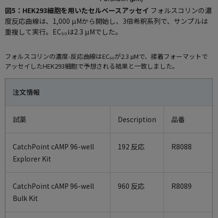
図5：HEK293細胞を用いたセルベースアッセイ
フォルスコリンの濃
度反応曲線は、1,000 µMから開始し、3倍希釈系列で、サンプルは
重複して実行。EC₅₀は2.3 µMでした。
フォルスコリンの濃度-反応曲線はEC₅₀が2.3 µMで、接着フォーマットで
アッセイしたHEK293細胞で予想される結果と一致しました。
注文情報
試薬
Description
品番
CatchPoint cAMP 96-well
192 反応
R8088
Explorer Kit
CatchPoint cAMP 96-well
960 反応
R8089
Bulk Kit