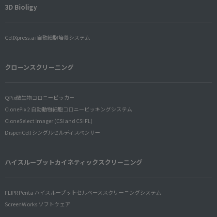
3D Bioligy
CellXpress.ai 自動細胞培養システム
クローンスクリーニング
QPix微生物コロニーピッカー
ClonePix 2 自動動物細胞コロニーピッキングシステム
CloneSelect Imager (CSI and CSI FL)
DispenCell シングルセルディスペンサー
ハイスループットカイネティックスクリーニング
FLIPR Penta ハイスループットセルベーススクリーニングシステム
ScreenWorks ソフトウェア