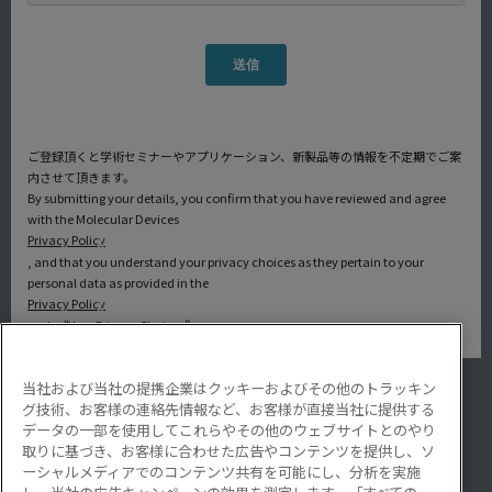
ご登録頂くと学術セミナーやアプリケーション、新製品等の情報を不定期でご案
内させて頂きます。
By submitting your details, you confirm that you have reviewed and agree
with the Molecular Devices
Privacy Policy
, and that you understand your privacy choices as they pertain to your
personal data as provided in the
Privacy Policy
under “Your Privacy Choices”.
当社および当社の提携企業はクッキーおよびその他のトラッキン
アプリケーション
グ技術、お客様の連絡先情報など、お客様が直接当社に提供する
サービス・サポート
データの一部を使用してこれらやその他のウェブサイトとのやり
導入事例
取りに基づき、お客様に合わせた広告やコンテンツを提供し、ソ
Lab Note
ーシャルメディアでのコンテンツ共有を可能にし、分析を実施
アプリケーションノート