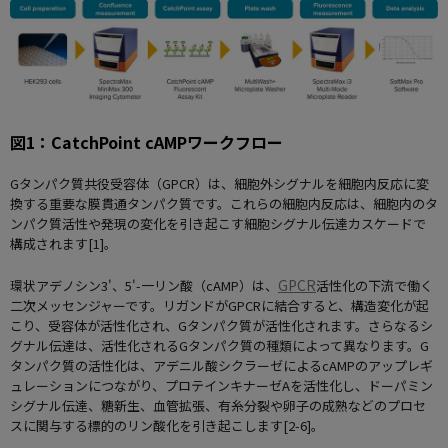
図1：CatchPoint cAMPワークフロー
Gタンパク質共役受容体（GPCR）は、細胞外シグナルを細胞内反応に変
換する重要な膜貫通タンパク質です。これらの細胞内反応は、細胞内のタ
ンパク質活性や発現の変化を引き起こす細胞シグナル伝達カスケードで
構成されます[1]。
GPCR
環状アデノシン3'、5'-一リン酸（cAMP）は、
活性化の下流で働く
二次メッセンジャーです。リガンドがGPCRに結合すると、構造変化が起
こり、受容体が活性化され、Gタンパク質が活性化されます。さらなるシ
グナル伝達は、活性化されるGタンパク質の種類によって異なります。G
タンパク質の活性化は、アデニル酸シクラーゼによるcAMPのアップレギ
ュレーションにつながり、プロテインキナーゼAを活性化し、ドーパミン
シグナル伝達、糖新生、血管拡張、有糸分裂や卵子の成熟などのプロセ
スに関与する標的のリン酸化を引き起こします[2-6]。