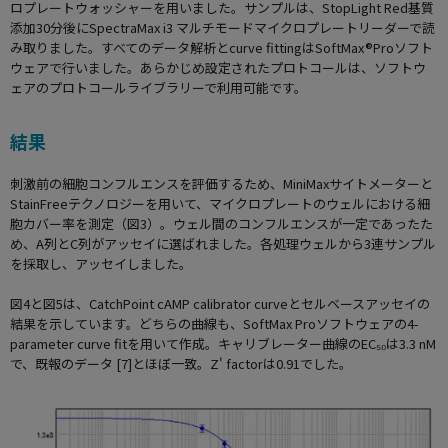
ロプレートウォッシャーを用いました。サンプルは、StopLight Red基質
添加30分後にSpectraMax i3 マルチモードマイクロプレートリーダーで読
み取りました。すべてのデータ解析とcurve fittingはSoftMax®Proソフト
ウェアで行いました。あらかじめ設定されたプロトコールは、ソフトウ
ェアのプロトコールライブラリーで利用可能です。
結果
刺激前の細胞コンフルエンスを評価するため、MiniMaxサイトメーターと
StainFreeテクノロジーを用いて、マイクロプレートのウェルにおける細
胞カバー率を測定（図3）。ウェル間のコンフルエンスが一定であったた
め、A列とC列がアッセイに選ばれました。各処理ウェルから3連サンプル
を採取し、アッセイしました。
図4と図5は、CatchPoint cAMP calibrator curveとセルベースアッセイの
結果を示しています。どちらの曲線も、SoftMax Proソフトウェアの4-
parameter curve fitを用いて作成。キャリブレーター曲線のEC₅₀は3.3 nM
で、既報のデータ [7]とほぼ一致。Z' factorは0.91でした。