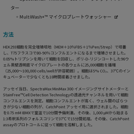
ター
◦MultiWash+™
マイクロプレートウォッシャー
方法
HEK293細胞を完全増殖培地（MEM＋10％FBS＋1％Pen/Strep）で培養
し、T75フラスコで80-90％コンフルエントになるまで増殖させました。
0.05%トリプシンを用いて細胞を回収し、ポリ-D-リジンコートした96ウ
ェル黒壁透明底マイクロプレートの各ウェルに25,000細胞を播種
（25,000～100,000 cells/wellが許容範囲）。細胞は5% CO₂、37℃のイン
キュベーターで少なくとも18時間接着させました。
アッセイ当日、SpectraMax MiniMax 300 イメージングサイトメーターと
StainFree™Cell Detection Technologyの透過光チャンネルを用いて細胞
コンフルエンスを測定。細胞コンフルエントが高く、ウェル間のばらつ
きが少ない細胞の列が、CatchPoint アッセイ用に選択されました。細胞
を0.75 mM IBMXで室温で10分間予備刺激。その後、1,000 µMから始まる
1:3希釈系列のフォルスコリンで37℃で15分間処理。その後、CatchPoint
assayのプロトコールに従って細胞を溶解しました。