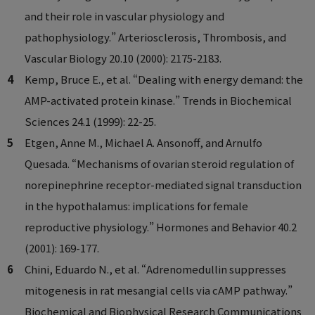
and their role in vascular physiology and
pathophysiology.” Arteriosclerosis, Thrombosis, and
Vascular Biology 20.10 (2000): 2175-2183.
Kemp, Bruce E., et al. “Dealing with energy demand: the
AMP-activated protein kinase.” Trends in Biochemical
Sciences 24.1 (1999): 22-25.
Etgen, Anne M., Michael A. Ansonoff, and Arnulfo
Quesada. “Mechanisms of ovarian steroid regulation of
norepinephrine receptor-mediated signal transduction
in the hypothalamus: implications for female
reproductive physiology.” Hormones and Behavior 40.2
(2001): 169-177.
Chini, Eduardo N., et al. “Adrenomedullin suppresses
mitogenesis in rat mesangial cells via cAMP pathway.”
Biochemical and Biophysical Research Communications