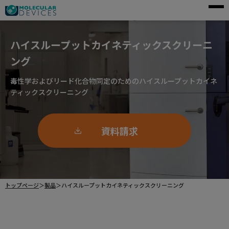
モレキュラーデバイスとは
ハイスループットカイネティックスクリーニ
アプリケーション
ング
製品一覧
毒性学およびリード化合物同定のためのハイスループットカイネ
ティックスクリーニング
サービス・サポート
導入事例
資料請求
企業情報
資料請求
トップページ
＞
製品
＞
ハイスループットカイネティックスクリーニング
ご購入前のお問い合わせ