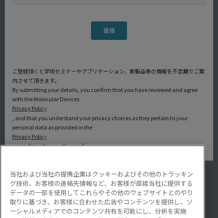
ご登録頂くと学術セミナーやアプリケーション、新製品等の情報を不定期でご案
内させて頂きます。
By submitting your details, you confirm that you have reviewed and agree
with the Molecular Devices
Privacy Policy
, and that you understand your privacy choices as they pertain to your
personal data as provided in the
Privacy Policy
under “Your Privacy Choices”.
当社および当社の提携企業はクッキーおよびその他のトラッキン
アプリケーション
グ技術、お客様の連絡先情報など、お客様が直接当社に提供する
サービス・サポート
データの一部を使用してこれらやその他のウェブサイトとのやり
導入事例
取りに基づき、お客様に合わせた広告やコンテンツを提供し、ソ
Lab Note
ーシャルメディアでのコンテンツ共有を可能にし、分析を実施
アプリケーションノート