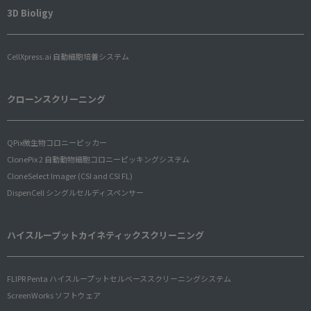
3D Bioligy
CellXpress.ai 自動細胞培養システム
クローンスクリーニング
QPix微生物コロニーピッカー
ClonePix 2 自動動物細胞コロニーピッキングシステム
CloneSelect Imager (CSI and CSI FL)
DispenCell シングルセルディスペンサー
ハイスループットカイネティックスクリーニング
FLIPR Penta ハイスループットセルベーススクリーニングシステム
ScreenWorks ソフトウェア