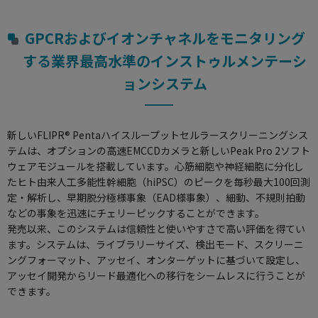
使用方法についてのお問い合わせ
GPCRおよびイオンチャネルをモニタリング
修理、不具合、点検、移設等のお問い合わせ
する業界最高水準のインストゥルメンテーシ
ョンシステム
新しいFLIPR® Pentaハイスループットセルラースクリーニングシス
テムは、オプションの高速EMCCDカメラと新しいPeak Pro 2ソフト
ウェアモジュールを搭載しています。心筋細胞や神経細胞に分化し
たヒト由来人工多能性幹細胞（hiPSC）のピークを毎秒最大100回測
定・解析し、早期脱分極様事象（EAD様事象）、細動、不規則拍動
などの事象を迅速にチェリーピックすることができます。
発売以来、このシステムは信頼性と使いやすさで高い評価を得てい
ます。システムは、ライブラリーサイズ、検出モード、スクリーニ
ングフォーマット、アッセイ、オンターゲットに基づいて設定し、
アッセイ開発からリード最適化への移行をシームレスに行うことが
できます。