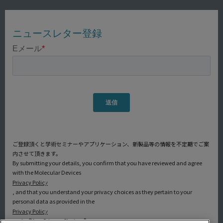
ご登録頂くと学術セミナーやアプリケーション、新製品等の情報を不定期でご案
内させて頂きます。
By submitting your details, you confirm that you have reviewed and agree
with the Molecular Devices
Privacy Policy
, and that you understand your privacy choices as they pertain to your
personal data as provided in the
Privacy Policy
under “Your Privacy Choices”.