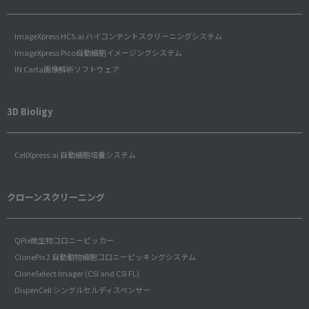
ImageXpress HCS.ai ハイコンテントスクリーニングシステム
ImageXpress Pico自動細胞イメージングシステム
IN Carta画像解析ソフトウェア
3D Bioligy
CellXpress.ai 自動細胞培養システム
クローンスクリーニング
QPix微生物コロニーピッカー
ClonePix 2 自動動物細胞コロニーピッキングシステム
CloneSelect Imager (CSI and CSI FL)
DispenCell シングルセルディスペンサー