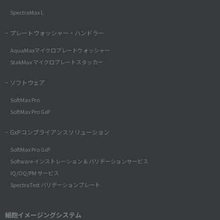
SpectraMax L
− プレートウォッシャー・ハンドラー
AquaMaxマイクロプレートウォッシャー
StakMax マイクロプレートスタッカー
− ソフトウェア
SoftMax Pro
SoftMax Pro GxP
− GxPコンプライアンスソリューション
SoftMax Pro GxP
Software インストレーション & バリデーションサービス
IQ/OQ/PM サービス
SpectraTest バリデーションプレート
細胞イメージングシステム