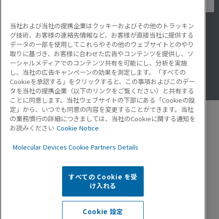
当社および当社の提携企業はクッキーおよびその他のトラッキン
アプリケーション
グ技術、お客様の連絡先情報など、お客様が直接当社に提供する
サービス・サポート
データの一部を使用してこれらやその他のウェブサイトとのやり
導入事例
取りに基づき、お客様に合わせた広告やコンテンツを提供し、ソ
Lab Note
ーシャルメディアでのコンテンツ共有を可能にし、分析を実施
アプリケーションノート
し、当社の広告キャンペーンの効果を測定します。「すべての
Resource Hub
Cookieを承認する」をクリックすると、この事項およびこのデー
Video Gallery
タを当社の提携企業（以下のリンクをご覧ください）と共有する
ことに同意します。当社ウェブサイトの下部にある「Cookieの設
定」から、いつでも同意の内容を変更することができます。当社
の業務慣行の詳細につきましては、当社のCookieに関する通知を
お読みください
Cookie Notice
モレキュラーデバイスとは
Molecular Devices Cookie Partners Details
企業情報
プライバシーポリシー
お問い合わせ
すべての Cookie を受
お知らせ
け入れる
USサイト
Cookie 設定
©
2026
Molecular Devices, LLC. All rights reserved.