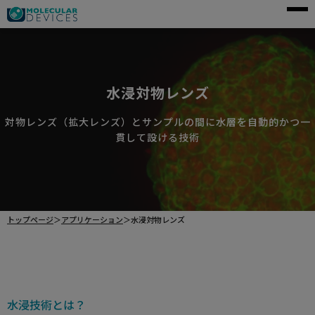
モレキュラーデバイスとは
アプリケーション
水浸対物レンズ
製品一覧
対物レンズ（拡大レンズ）とサンプルの間に水層を自動的かつ一
サービス・サポート
貫して設ける技術
導入事例
企業情報
トップページ
＞
アプリケーション
＞
水浸対物レンズ
資料請求
ご購入前のお問い合わせ
水浸技術とは？