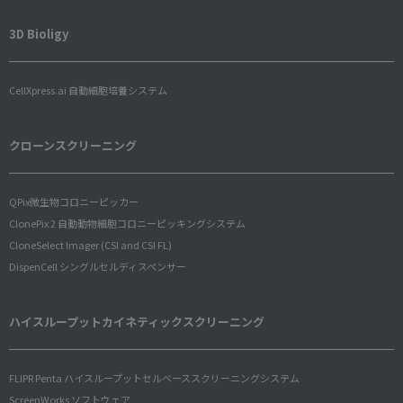
3D Bioligy
CellXpress.ai 自動細胞培養システム
クローンスクリーニング
QPix微生物コロニーピッカー
ClonePix 2 自動動物細胞コロニーピッキングシステム
CloneSelect Imager (CSI and CSI FL)
DispenCell シングルセルディスペンサー
ハイスループットカイネティックスクリーニング
FLIPR Penta ハイスループットセルベーススクリーニングシステム
ScreenWorks ソフトウェア