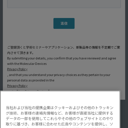
ご登録頂くと学術セミナーやアプリケーション、新製品等の情報を不定期でご案
内させて頂きます。
By submitting your details, you confirm that you have reviewed and agree
with the Molecular Devices
Privacy Policy
, and that you understand your privacy choices as they pertain to your
personal data as provided in the
Privacy Policy
under “Your Privacy Choices”.
当社および当社の提携企業はクッキーおよびその他のトラッキン
アプリケーション
グ技術、お客様の連絡先情報など、お客様が直接当社に提供する
サービス・サポート
データの一部を使用してこれらやその他のウェブサイトとのやり
導入事例
取りに基づき、お客様に合わせた広告やコンテンツを提供し、ソ
Lab Note