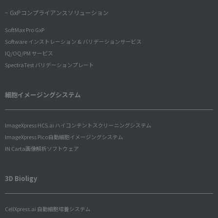
− GxPコンプライアンスソリューション
SoftMax Pro GxP
Software インストレーション & バリデーションサービス
IQ/OQ/PM サービス
SpectraTest バリデーションプレート
細胞イメージングシステム
ImageXpress HCS.ai ハイコンテントスクリーニングシステム
ImageXpress Pico自動細胞イメージングシステム
IN Carta画像解析ソフトウェア
3D Bioligy
CellXpress.ai 自動細胞培養システム