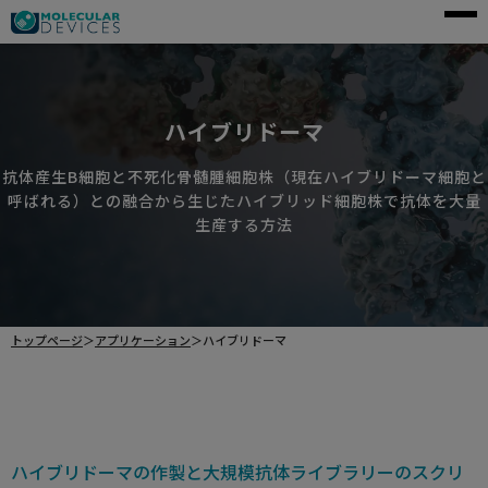
モレキュラーデバイスとは
アプリケーション
ハイブリドーマ
製品一覧
抗体産生B細胞と不死化骨髄腫細胞株（現在ハイブリドーマ細胞と
呼ばれる）との融合から生じたハイブリッド細胞株で抗体を大量
サービス・サポート
生産する方法
導入事例
企業情報
トップページ
＞
アプリケーション
＞
ハイブリドーマ
資料請求
ご購入前のお問い合わせ
ハイブリドーマの作製と大規模抗体ライブラリーのスクリ