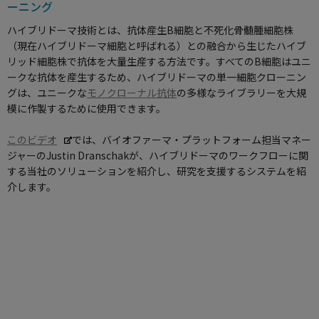
使用方法についてのお問い合わせ
ーニング
ハイブリドーマ技術とは、抗体産生B細胞と不死化骨髄腫細胞株
修理、不具合、点検、移設等のお問い合わせ
（現在ハイブリドーマ細胞と呼ばれる）との融合から生じたハイブ
リッド細胞株で抗体を大量生産する方法です。すべてのB細胞はユニ
ークな抗体を産生するため、ハイブリドーマの単一細胞クローニン
グは、ユニークな
モノクローナル抗体
の多様なライブラリーを大規
模に作製するために使用できます。
このビデオ
では、バイオファーマ・プラットフォーム担当マネー
ジャーのJustin Dranschakが、ハイブリドーマのワークフローに関
する当社のソリューションを紹介し、研究を支援するシステムを紹
介します。