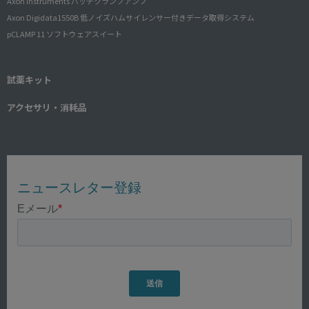
Axon Instruments パッチクランプアンプ
Axon Digidata1550B 低ノイズハムサイレンサー付きデータ取得システム
pCLAMP 11 ソフトウェアスイート
試薬キット
アクセサリ・消耗品