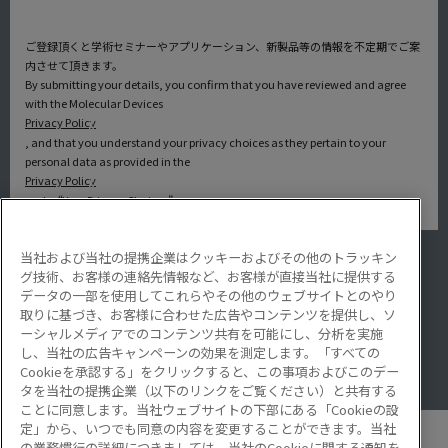
ご登録頂くと学術セミナーやアプリケーション、新製品等の情報を不定期でご案
内させて頂きます。
By submitting your details, you confirm that you have reviewed and agree
with the Molecular Devices
Privacy Policy
, and that you understand your privacy choices as they pertain to your
personal data as provided in the
Privacy Policy
under “Your Privacy Choices”.
当社および当社の提携企業はクッキーおよびその他のトラッキン
アプリケーション
グ技術、お客様の連絡先情報など、お客様が直接当社に提供する
サービス・サポート
データの一部を使用してこれらやその他のウェブサイトとのやり
導入事例
取りに基づき、お客様に合わせた広告やコンテンツを提供し、ソ
Lab Note
ーシャルメディアでのコンテンツ共有を可能にし、分析を実施
アプリケーションノート
し、当社の広告キャンペーンの効果を測定します。「すべての
Resource Hub
Cookieを承認する」をクリックすると、この事項およびこのデー
Video Gallery
タを当社の提携企業（以下のリンクをご覧ください）と共有する
ことに同意します。当社ウェブサイトの下部にある「Cookieの設
定」から、いつでも同意の内容を変更することができます。当社
の業務慣行の詳細につきましては、当社のCookieに関する通知を