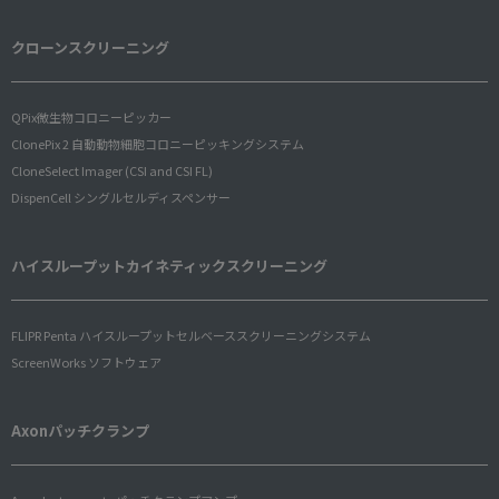
クローンスクリーニング
QPix微生物コロニーピッカー
ClonePix 2 自動動物細胞コロニーピッキングシステム
CloneSelect Imager (CSI and CSI FL)
DispenCell シングルセルディスペンサー
ハイスループットカイネティックスクリーニング
FLIPR Penta ハイスループットセルベーススクリーニングシステム
ScreenWorks ソフトウェア
Axonパッチクランプ