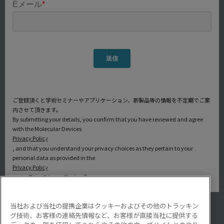
ご登録頂くと学術セミナーやアプリケーション、新製品等の情報を不定期でご案
内させて頂きます。
By submitting your details, you confirm that you have reviewed and agree
with the Molecular Devices
Privacy Policy
, and that you understand your privacy choices as they pertain to your
personal data as provided in the
Privacy Policy
under “Your Privacy Choices”.
当社および当社の提携企業はクッキーおよびその他のトラッキン
アプリケーション
グ技術、お客様の連絡先情報など、お客様が直接当社に提供する
サービス・サポート