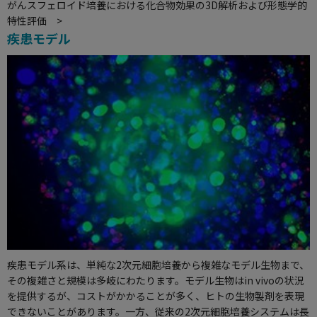
がんスフェロイド培養における化合物効果の3D解析および形態学的
特性評価 >
疾患モデル
疾患モデル系は、単純な2次元細胞培養から複雑なモデル生物まで、
その複雑さと規模は多岐にわたります。モデル生物はin vivoの状況
を提供するが、コストがかかることが多く、ヒトの生物製剤を表現
できないことがあります。一方、従来の2次元細胞培養システムは長