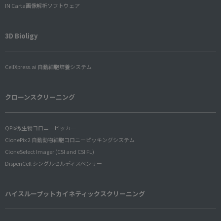
IN Carta画像解析ソフトウェア
3D Bioligy
CellXpress.ai 自動細胞培養システム
クローンスクリーニング
QPix微生物コロニーピッカー
ClonePix 2 自動動物細胞コロニーピッキングシステム
CloneSelect Imager (CSI and CSI FL)
DispenCell シングルセルディスペンサー
ハイスループットカイネティックスクリーニング