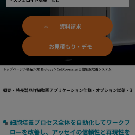
スフェロイド培養 など
使用方法についてのお問い合わせ
修理、不具合、点検、移設等のお問い合わせ
資料請求
お見積もり・デモ
トップページ
＞
製品
＞
3D Biology
＞
CellXpress.ai 自動細胞培養システム
概要・特長
製品詳細
動画
アプリケーション
仕様・オプション
試薬・消
細胞培養プロセス全体を自動化してワークフ
ローを改善し、アッセイの信頼性と再現性を