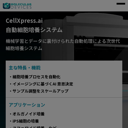
モレキュラーデバイスとは
CellXpress.ai
自動細胞培養システム
アプリケーション
機械学習とデータに裏付けられた自動処理による次世代
製品一覧
細胞培養システム
サービス・サポート
導入事例
主な特長・機能
企業情報
細胞培養プロセスを自動化
イメージングに基づくAI 意思決定
サンプル調整をスケールアップ
資料請求
アプリケーション
ご購入前のお問い合わせ
オルガノイド培養
iPS細胞の培養