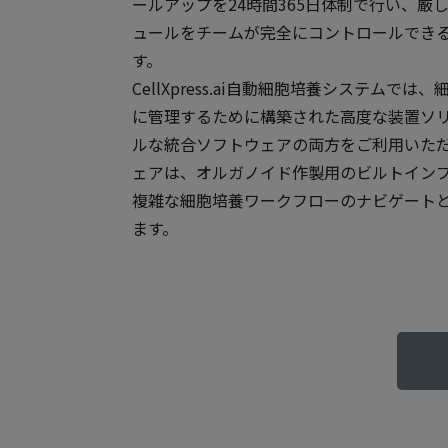
ールアップを24時間365日体制で行い、厳
ュールをチームが完全にコントロールでき
す。
CellXpress.ai自動細胞培養システムで
に管理するために構築された高度な装置ソ
ルな統合ソフトウェアの両方をご利用いた
ェアは、オルガノイド作製用のビルトイン
複雑な細胞培養ワークフローのナビゲート
ます。