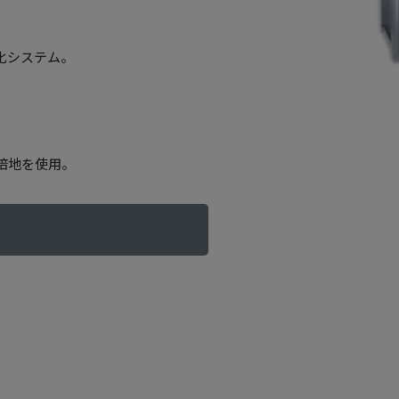
化システム。
培地を使用。
る