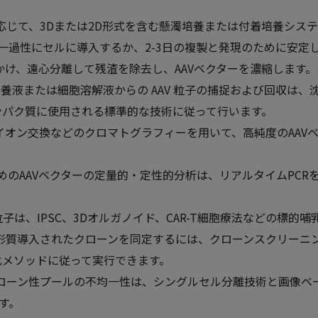
応じて、3Dまたは2D形式を含む懸濁培養または付着培養シス
Aを一過性にセルに導入するか、2-3日の複製と発現のために安
かけ、遠心分離して残渣を除去し、AAVベクターを濃縮します。
養液または細胞溶解液からの AAV 粒子の捕捉および回収は
ンパク質に使用される標準的な技術に従って行います。
イオン交換などのクロマトグラフィーを用いて、高純度のAAV
めのAAVベクターの定量的・定性的分析は、リアルタイムPC
V粒子は、IPSC、3Dオルガノイド、CAR-T細胞療法などの標
く形質導入されたクローンを同定するには、クローンスクリーニ
化メソッドに従って実行できます。
クローン性プールの不均一性は、シングルセル分離技術と画像ベ
す。