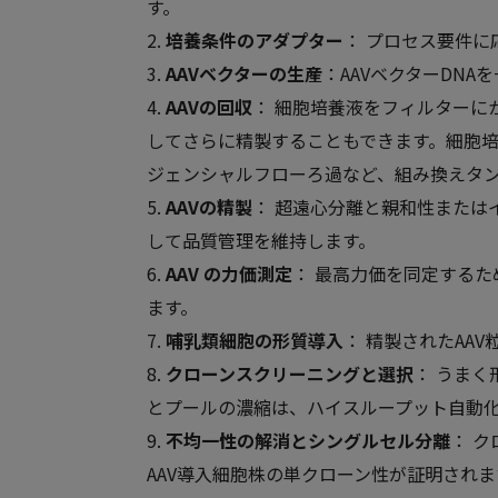
す。
2.
培養条件のアダプター
： プロセス要件に
3.
AAVベクターの生産
：AAVベクターDN
4.
AAVの回収
： 細胞培養液をフィルターに
してさらに精製することもできます。細胞培
ジェンシャルフローろ過など、組み換えタ
5.
AAVの精製
： 超遠心分離と親和性または
して品質管理を維持します。
6.
AAV の力価測定
： 最高力価を同定するた
ます。
7.
哺乳類細胞の形質導入
： 精製されたAA
8.
クローンスクリーニングと選択
： うま
とプールの濃縮は、ハイスループット自動
9.
不均一性の解消とシングルセル分離
： 
AAV導入細胞株の単クローン性が証明されま