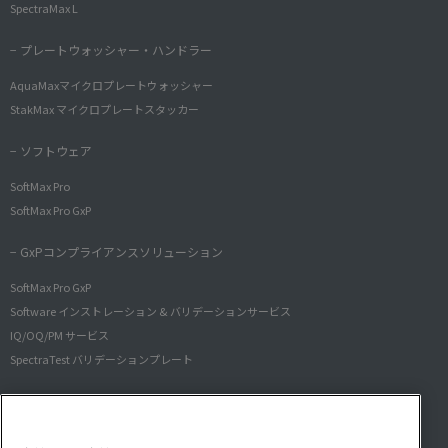
SpectraMax L
− プレートウォッシャー・ハンドラー
AquaMaxマイクロプレートウォッシャー
StakMax マイクロプレートスタッカー
− ソフトウェア
SoftMax Pro
SoftMax Pro GxP
− GxPコンプライアンスソリューション
SoftMax Pro GxP
Software インストレーション & バリデーションサービス
IQ/OQ/PM サービス
SpectraTest バリデーションプレート
細胞イメージングシステム