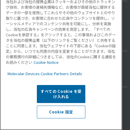
当社および当社の提携企業はクッキーおよびその他のトラッキン
グ技術、お客様の連絡先情報など、お客様が直接当社に提供する
ImageXpress HCS.ai ハイコンテントスクリーニングシステム
データの一部を使用してこれらやその他のウェブサイトとのやり
ImageXpress Pico自動細胞イメージングシステム
取りに基づき、お客様に合わせた広告やコンテンツを提供し、ソ
ーシャルメディアでのコンテンツ共有を可能にし、分析を実施
IN Carta画像解析ソフトウェア
し、当社の広告キャンペーンの効果を測定します。「すべての
Cookieを承認する」をクリックすると、この事項およびこのデー
タを当社の提携企業（以下のリンクをご覧ください）と共有する
3D Bioligy
ことに同意します。当社ウェブサイトの下部にある「Cookieの設
定」から、いつでも同意の内容を変更することができます。当社
の業務慣行の詳細につきましては、当社のCookieに関する通知を
CellXpress.ai 自動細胞培養システム
お読みください
Cookie Notice
Molecular Devices Cookie Partners Details
クローンスクリーニング
すべての Cookie を受
QPix微生物コロニーピッカー
け入れる
ClonePix 2 自動動物細胞コロニーピッキングシステム
CloneSelect Imager (CSI and CSI FL)
Cookie 設定
DispenCell シングルセルディスペンサー