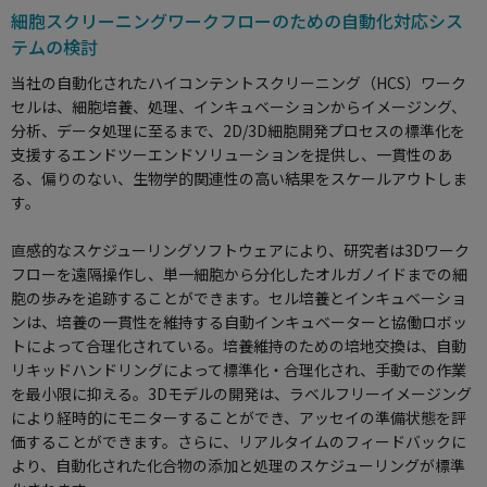
使用方法についてのお問い合わせ
細胞スクリーニングワークフローのための自動化対応シス
テムの検討
修理、不具合、点検、移設等のお問い合わせ
当社の自動化されたハイコンテントスクリーニング（HCS）ワーク
セルは、細胞培養、処理、インキュベーションからイメージング、
分析、データ処理に至るまで、2D/3D細胞開発プロセスの標準化を
支援するエンドツーエンドソリューションを提供し、一貫性のあ
る、偏りのない、生物学的関連性の高い結果をスケールアウトしま
す。
直感的なスケジューリングソフトウェアにより、研究者は3Dワーク
フローを遠隔操作し、単一細胞から分化したオルガノイドまでの細
胞の歩みを追跡することができます。セル培養とインキュベーショ
ンは、培養の一貫性を維持する自動インキュベーターと協働ロボッ
トによって合理化されている。培養維持のための培地交換は、自動
リキッドハンドリングによって標準化・合理化され、手動での作業
を最小限に抑える。3Dモデルの開発は、ラベルフリーイメージング
により経時的にモニターすることができ、アッセイの準備状態を評
価することができます。さらに、リアルタイムのフィードバックに
より、自動化された化合物の添加と処理のスケジューリングが標準