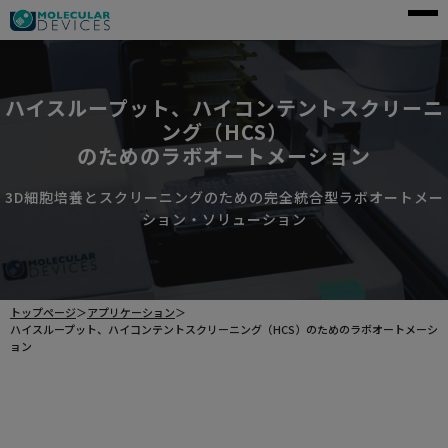
モレキュラーデバイスとは
アプリケーション
ハイスループット、ハイコンテントスクリーニ
ング（HCS）
製品一覧
のためのラボオートメーション
サービス・サポート
3D細胞培養とスクリーニングのための完全統合型ラボオートメー
ション・ソリューション
導入事例
企業情報
トップページ
＞
アプリケーション
＞
ハイスループット、ハイコンテントスクリーニング（HCS）のためのラボオートメーシ
資料請求
ョン
ご購入前のお問い合わせ