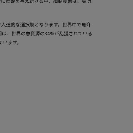
ンに影響を与え続ける中、細胞農業は、場所
で人道的な選択肢となります。世界中で魚介
関は、世界の魚資源の34%が乱獲されている
ています。