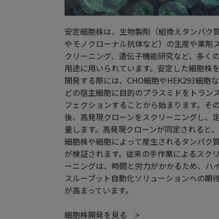
安定細胞株は、生物製剤（組換えタンパク
やモノクローナル抗体など）の生産や薬剤
クリーニング、遺伝子機能研究など、多く
用途に用いられています。安定した細胞株
開発する際には、CHO細胞やHEK293細胞
どの宿主細胞に目的のプラスミドをトラン
フェクションすることから始まります。そ
後、高発現クローンをスクリーニングし、
量します。高発現クローンが同定されると
細胞株や細胞によって産生されるタンパク
が検証されます。従来の手作業によるスク
ーニングは、時間と労力がかかるため、ハ
スループット自動化ソリューションへの期
が高まっています。
細胞株開発を見る >