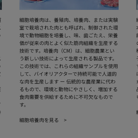
質
細胞培養肉は、養殖肉、培養肉、または実験
ス
室で栽培された肉とも呼ばれ、制御された環
の
境で動物細胞を培養し、味、歯ごたえ、栄養
を
価が従来の肉とよく似た筋肉組織を生産する
な
技術です。培養肉（CM）は、細胞農業とい
ス
う新しい技術によって生産される製品です。
の
この技術では、これらの組織サンプルを使用
定
して、バイオリアクターで持続可能で人道的
、
な肉を生産します ー 伝統的な農産業に代わ
質
るもので、環境と動物にやさしく、増加する
リ
食肉需要を供給するために不可欠なもので
イ
す。
待
細胞培養肉を見る >