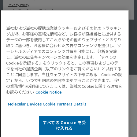
Privacy Policy
under “Your Privacy Choices”.
当社および当社の提携企業はクッキーおよびその他のトラッキン
アプリケーション
グ技術、お客様の連絡先情報など、お客様が直接当社に提供する
サービス・サポート
データの一部を使用してこれらやその他のウェブサイトとのやり
導入事例
取りに基づき、お客様に合わせた広告やコンテンツを提供し、ソ
Lab Note
ーシャルメディアでのコンテンツ共有を可能にし、分析を実施
アプリケーションノート
し、当社の広告キャンペーンの効果を測定します。「すべての
Resource Hub
Cookieを承認する」をクリックすると、この事項およびこのデー
Video Gallery
タを当社の提携企業（以下のリンクをご覧ください）と共有する
ことに同意します。当社ウェブサイトの下部にある「Cookieの設
定」から、いつでも同意の内容を変更することができます。当社
の業務慣行の詳細につきましては、当社のCookieに関する通知を
お読みください
Cookie Notice
モレキュラーデバイスとは
Molecular Devices Cookie Partners Details
企業情報
プライバシーポリシー
お問い合わせ
すべての Cookie を受
お知らせ
け入れる
USサイト