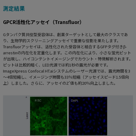
測定結果
GPCR活性化アッセイ（Transfluor）
Gタンパク質共役型受容体は、創薬ターゲットとして最大のクラスであ
り、生物学的スクリーニングアッセイで重要な役割を果たします。
Transfluorアッセイは、活性化された受容体と結合するGFPタグ付きβ-
arrestinの内在化を定量化します。この内在化により、小さな蛍光ピット
が出現し、ハイコンテントイメージングでカウント・特徴解析されます。
ピットは比較的暗く、LED光源では約1秒の露光が必要です。
ImageXpress Confocal HT.aiシステムのレーザー光源では、露光時間を3
～4倍短縮し、イメージング時間も33％短縮（アッセイスピード1.5倍向
上）しました。さらに、アッセイのZ’値も約20％向上しました。