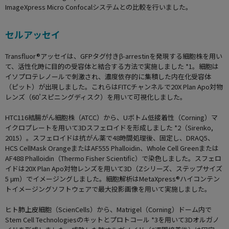
ImageXpress Micro Confocalシステムとの比較を行いました。
セルアッセイ
Transfluor®アッセイは、GFPタグ付きβ-arrestinを発現する細胞株を用い
て、活性化時に目的の受容体と結合する方法で実施しました *1。細胞は
イソプロテレノールで刺激され、濃度依存的に集積した内在化受容体
（ピット）が出現しました。これらはFITCチャンネルで20X Plan Apo対物
レンズ（60’スピニングディスク）を用いて可視化しました。
HTC116結腸がん細胞株（ATCC）から、Uボトム低接着性（Corning）マ
イクロプレートを用いて3Dスフェロイドを形成しました *2（Sirenko,
2015）。スフェロイドは抗がん薬で48時間処理後、固定し、DRAQ5、
HCS CellMask OrangeまたはAF555 Phalloidin、Whole Cell Greenまたは
AF488 Phalloidin（Thermo Fisher Scientific）で染色しました。スフェロ
イドは20X Plan Apo対物レンズを用いて3D（Zシリーズ、ステップサイズ
5 μm）でイメージングしました。細胞解析はMetaXpress®ハイコンテン
トイメージングソフトウェアで最大投影画像を用いて実施しました。
ヒト肺上皮細胞（ScienCells）から、Matrigel（Corning）ドーム内で
Stem Cell Technologiesのキットとプロトコール *3を用いて3Dオルガノ