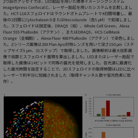
2つ目のアッセイでは、LED励起を用いた標準イメージングシステム
ImageXpress Confocalと、レーザー励起を用いたシステムを比較しまし
た。HCT-116スフェロイドはラウンドボトムプレートで4日間培養し、最
後の2日間にCytochalasin DまたはNocodazole（各5 μM）で処理しまし
た。スフェロイドは固定後、DRAQ5（核）、Whole Cell Green、Alexa
Fluor 555 Phalloidin（アクチン）、またはDRAQ5、HCS CellMask
Orange（全細胞）、Alexa Fluor 488 Phalloidin（アクチン）で染色しまし
た。Zシリーズ画像は20X Plan Apo対物レンズを用いて深さ150 μm（ステ
ップサイズ5 μm、31ステップ）で取得しました。画像解析は最大投影画
像で核数とスフェロイド面積を算出しました。LEDまたはレーザー励起で
取得した画像は14ビットで同等の露光を使用しました。各光源に最適化
した露光時間を設定することで、3Dスフェロイドの取得時間はLEDに比べ
レーザーで約半分に短縮されました（取得チャンネル数や蛍光色素に依
存）。