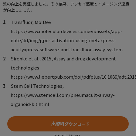
質の向上を実証しました。その結果、アッセイ感度とイメージング速度
が向上しました。
Transfluor, MolDev
https://www.moleculardevices.com/en/assets/app-
note/dd/img/gpcr-activation-using-metaxpress-
acuityxpress-software-and-transfluor-assay-system
Sirenko et.al., 2015, Assay and drug development
technologies
https://www.liebertpub.com/doi/pdfplus/10.1089/adt.2015
Stem Cell Technologies,
https://www.stemcell.com/pneumacult-airway-
organoid-kit.html
資料ダウンロード