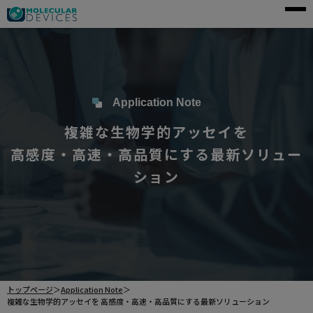
モレキュラーデバイスとは
アプリケーション
製品一覧
Application Note
複雑な生物学的アッセイを
サービス・サポート
高感度・高速・高品質にする最新ソリュー
導入事例
ション
企業情報
資料請求
ご購入前のお問い合わせ
トップページ
＞
Application Note
＞
複雑な生物学的アッセイを 高感度・高速・高品質にする最新ソリューション