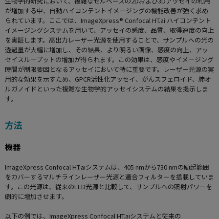
生物学的研究において、複雑なセルベースの2Dおよび3Dアッセイの利用
が増加する中、自動ハイコンテントイメージングの機能改善が強く求め
られています。ここでは、ImageXpress® Confocal HT.ai ハイコンテント
イメージングシステムを用いて、アッセイの感度、品質、取得速度の向上
を実証します。高出力レーザー光源を使用することで、サンプルへの光の
透過量が大幅に増加し、その結果、より明るい画像、感度の向上、アッ
セイスループットの増加が得られます。この効果は、感度やイメージング
時間が制限要因となるアッセイにおいて特に重要です。レーザー光源の実
用的な効果を示すため、GPCR活性化アッセイ、がんスフェロイド、肺オ
ルガノイドといった複雑な生物学的アッセイシステムの結果を提示しま
す。
方法
機器
ImageXpress Confocal HT.aiシステムは、405 nmから730 nmの励起範囲
をカバーするマルチラインレーザー光源と適合フィルターを搭載していま
す。この光源は、従来のLED光源と比較して、サンプルへの照射パワーを
劇的に増加させます。
以下の例では、ImageXpress Confocal HT.aiシステムと従来の