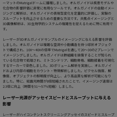
ーマットのMatrigelドームに播種しました。オルガノイドは疾患モデルや
化合物の影響評価に非常に有用なツールです。オルガノイドの自動イメー
ジングと解析は、オルガノイドの表現型変化を定量的に評価し、実験の
スループットを向上させるための重要な方法です。共焦点イメージングと
3D画像解析は、3D生物学的システムの複雑性を捉えるために特に有用で
す。
レーザーが3Dオルガノイドサンプルのイメージングに与える影響を評価
しました。オルガノイドは複雑な空洞や小胞構造を持つ球状オブジェク
トで構成され、10X～40Xの倍率でMatrigelを通して20～30のZプレーンで
イメージングしました。オルガノイドは肺組織を損傷することが知られ
ている化合物で処理され、ミトコンドリア、細胞骨格、細胞接着を可視化
するマーカーで染色しました。3Dボリューム解析を実施し、オルガノイ
ドおよび内部の細胞をカウント・特徴解析しました。ピクセル強度、解
像度、オブジェクトの鮮明度が向上し、より高品質な解析が可能になり
ました。特に、総露光時間が8倍短縮されたことで、イメージング速度は
2.3倍に向上（時間を51～57％短縮）しました。
レーザー光源がアッセイスピードとスループットに与える
影響
レーザーがハイコンテントスクリーニングアッセイのスピードとスループ