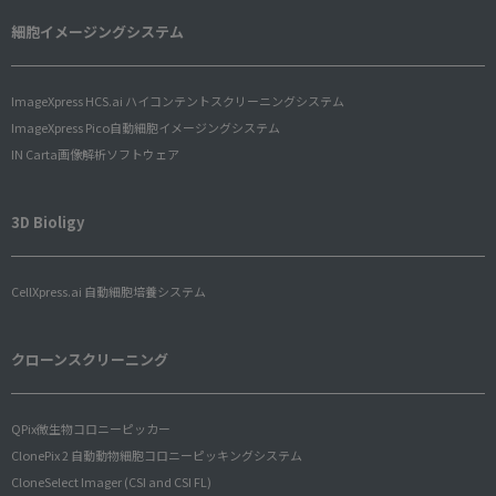
細胞イメージングシステム
ImageXpress HCS.ai ハイコンテントスクリーニングシステム
ImageXpress Pico自動細胞イメージングシステム
IN Carta画像解析ソフトウェア
3D Bioligy
CellXpress.ai 自動細胞培養システム
クローンスクリーニング
QPix微生物コロニーピッカー
ClonePix 2 自動動物細胞コロニーピッキングシステム
CloneSelect Imager (CSI and CSI FL)