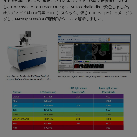
イドを形成しました。成熟した肺オルガノイド（6週間培養後）は固定
し、Hoechst、MitoTracker Orange、AF488 Phalloidinで染色しました。
オルガノイドは10X倍率で3D（Zスタック、深さ150–250 μm）イメージン
グし、MetaXpressの3D画像解析ツールで解析しました。