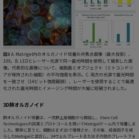
図3
A. Matrigel内のオルガノイド培養の共焦点画像（最大投影）、
10X。B. LEDとレーザー光源で同一露光時間を使用して撮影した画
像。代表的な画像について、細胞数とオブジェクト（ミトコンドリ
アが保持された細胞）の平均強度を表示。C. 両方の光源で露光時間
を一致させ（14ビット強度範囲）、レーザーを使用することで最適
化された露光時間とイメージング時間が大幅に短縮されました。
3D肺オルガノイド
肺オルガノイド培養は、一次肺上皮細胞から開始し、Stem Cell
Technologiesの試薬とプロトコールを用いてMatrigelドーム内で培養しま
した。簡単に言うと、細胞はまず2Dで増殖させ、その後、成長因子を減
らしたMatrigelと混合し、24ウェルプレートまたはその他のプレートフォ