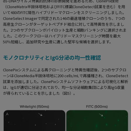
ds-DNAウイルス特異的抗体の診断開発を進めるため、ClonePix技術
（CloneMatrix半固体培地およびFITC標識CloneDetect試薬を含む）を用
いて480のFITC陽性ハイブリドーマクローンをスクリーニングしました。
CloneSelect Imagerで同定された146の最速増殖クローンのうち、7つの
高産生クローンがターゲットペプチド結合に対して高特異性を示しまし
た。2つのサブクローンがパイロット生産と細胞バンキングに選択されま
した。このワークフローはハイブリドーマスクリーニング時間を最大
50％短縮し、追加研究や生産に適した堅牢な候補を選択します。
モノクロナリティとIgG分泌の均一性確認
ClonePixシステムによる再クローニングと特異性確認後、2つのサブクロ
ーンはCloneMedia半固体培地に200 cells/mLで再播種され、CloneDetect
試薬を添加しました。ClonePixシステムソフトウェアによる可視化と解析
は、IgGが適切に分泌されており、均一な分泌細胞集団により高IgG収量
が得られていることを示しました（図5）。