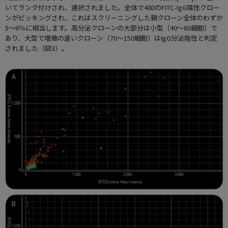
いてランク付けされ、選択されました。全体で480のFITC-IgG陽性クロー
ンがピッキングされ、これはスクリーニングした親クローン全体のわずか
5～6％に相当します。高分泌クローンの大部分は小型（40～60細胞）で
あり、大型で増殖の速いクローン（70～150細胞）はIgG分泌陰性と判定
されました（図3）。