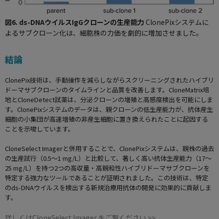
図6. ds-DNAウイルスIgGクローンの生産能力
ClonePixシステムに
よるサブクローン化は、細胞株の力価を劇的に増加させました。
結論
ClonePix技術は、手動操作を減らしながらスクリーニングされたハイブリ
ドーマサブクローンのタイムラインと品質を改善します。CloneMatrix培
地とCloneDetect試薬は、分泌クローンの増殖と高感度検出を可能にしま
す。ClonePixシステムのデータは、親クローンの低生産能力が、抗体産生
細胞の小集団が高速増殖の非産生細胞に置き換えられたことに起因する
ことを示唆しています。
CloneSelect Imagerと併用することで、ClonePixシステムは、親株の過去
の生産試行（0.5～1 mg/L）と比較して、著しく高い抗体生産能力（17～
25 mg/L）を持つ2つの高収量・高親和性ハイブリドーマサブクローンを
特定する強力なツールであることが証明されました。この技術は、特定
のds-DNAウイルスを検出する新規治療用抗体の開発に効果的に貢献しま
す。
詳しくはCloneSelect Imager をご覧ください >>