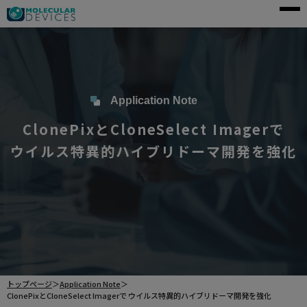
モレキュラーデバイスとは
アプリケーション
製品一覧
Application Note
ClonePixとCloneSelect Imagerで
サービス・サポート
ウイルス特異的ハイブリドーマ開発を強化
導入事例
企業情報
資料請求
ご購入前のお問い合わせ
トップページ
＞
Application Note
＞
ClonePixとCloneSelect Imagerで ウイルス特異的ハイブリドーマ開発を強化