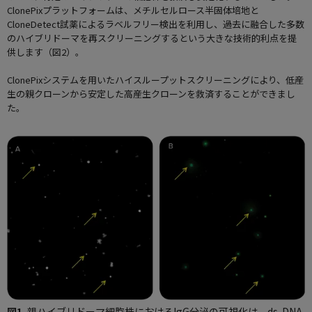
ClonePixプラットフォームは、メチルセルロース半固体培地と
CloneDetect試薬によるラベルフリー検出を利用し、過去に融合した多数
のハイブリドーマを再スクリーニングするという大きな技術的利点を提
供します（図2）。
ClonePixシステムを用いたハイスループットスクリーニングにより、低産
生の親クローンから安定した高産生クローンを救済することができまし
た。
図1.
親ハイブリドーマ細胞株におけるIgG分泌の可視化は、ds-DNA