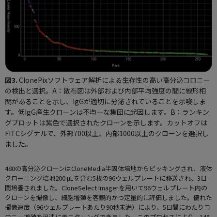
図3.
ClonePixソフトウェア解析による生存性の高い高分泌コロニー
の検出と選択。A：散布図は外部および内部平均強度の間に線形相
関があることを示し、IgGが適切に分泌されていることを示唆しま
す。低IgG産生クローンは不均一な集団に起因します。B：ランキン
グプロットは紫色で選択されたクローンを示します。カットオフは
FITCシグナルで、外部700以上、内部1000以上のクローンを選択し
ました。
480の高分泌クローンはCloneMedia半固体培地からピッキングされ、液体
クローニング培地200 µLを含む5枚の96ウェルプレートに移送され、3日
間培養されました。CloneSelect Imagerを用いて96ウェルプレート内の
クローンを撮像し、細胞増殖を客観的かつ定量的に評価しました。優れた
撮像速度（96ウェルプレートあたり90秒未満）により、5日間にわたりコ
ロニー増殖を迅速にモニタリングできました。このプロセスにより、146