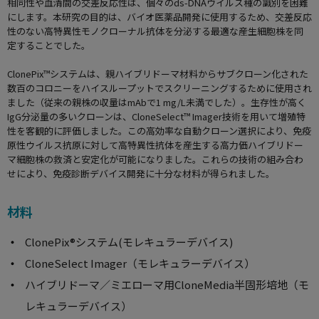
相同性や血清間の交差反応性は、個々のds-DNAウイルス種の識別を困難
にします。本研究の目的は、バイオ医薬品開発に使用するため、交差反応
性のない高特異性モノクローナル抗体を分泌する最適な産生細胞株を同
定することでした。
ClonePix™システムは、親ハイブリドーマ材料からサブクローン化された
数百のコロニーをハイスループットでスクリーニングするために使用され
ました（従来の親株の収量はmAbで1 mg/L未満でした）。生存性が高く
IgG分泌量の多いクローンは、CloneSelect™ Imager技術を用いて増殖特
性を客観的に評価しました。この高効率な自動クローン選択により、免疫
原性ウイルス抗原に対して高特異性抗体を産生する高力価ハイブリドー
マ細胞株の救済と安定化が可能になりました。これらの技術の組み合わ
せにより、免疫診断デバイス開発に十分な材料が得られました。
材料
ClonePix®システム(モレキュラーデバイス)
CloneSelect Imager（モレキュラーデバイス）
ハイブリドーマ／ミエローマ用CloneMedia半固形培地（モ
レキュラーデバイス）