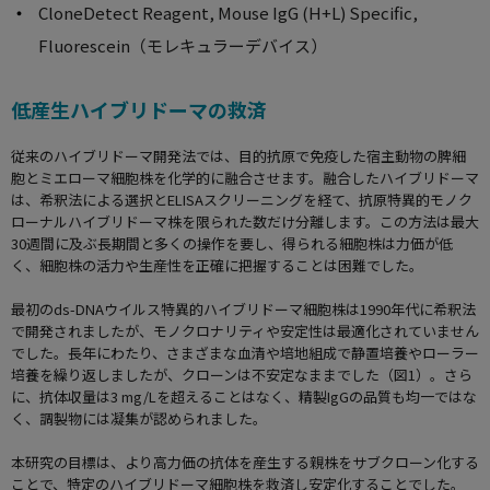
CloneDetect Reagent, Mouse IgG (H+L) Specific,
Fluorescein（モレキュラーデバイス）
低産生ハイブリドーマの救済
従来のハイブリドーマ開発法では、目的抗原で免疫した宿主動物の脾細
胞とミエローマ細胞株を化学的に融合させます。融合したハイブリドーマ
は、希釈法による選択とELISAスクリーニングを経て、抗原特異的モノク
ローナルハイブリドーマ株を限られた数だけ分離します。この方法は最大
30週間に及ぶ長期間と多くの操作を要し、得られる細胞株は力価が低
く、細胞株の活力や生産性を正確に把握することは困難でした。
最初のds-DNAウイルス特異的ハイブリドーマ細胞株は1990年代に希釈法
で開発されましたが、モノクロナリティや安定性は最適化されていません
でした。長年にわたり、さまざまな血清や培地組成で静置培養やローラー
培養を繰り返しましたが、クローンは不安定なままでした（図1）。さら
に、抗体収量は3 mg/Lを超えることはなく、精製IgGの品質も均一ではな
く、調製物には凝集が認められました。
本研究の目標は、より高力価の抗体を産生する親株をサブクローン化する
ことで、特定のハイブリドーマ細胞株を救済し安定化することでした。