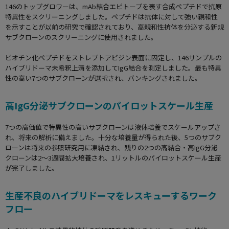
146のトップグロワーは、mAb結合エピトープを表す合成ペプチドで抗原
特異性をスクリーニングしました。ペプチドは抗体に対して強い親和性
を示すことが以前の研究で確認されており、高親和性抗体を分泌する新規
サブクローンのスクリーニングに使用されました。
ビオチン化ペプチドをストレプトアビジン表面に固定し、146サンプルの
ハイブリドーマ未希釈上清を添加してIgG結合を測定しました。最も特異
性の高い7つのサブクローンが選択され、バンキングされました。
高IgG分泌サブクローンのパイロットスケール生産
7つの高価値で特異性の高いサブクローンは液体培養でスケールアップさ
れ、将来の解析に備えました。十分な培養量が得られた後、5つのサブク
ローンは将来の参照研究用に凍結され、残りの2つの高結合・高IgG分泌
クローンは2～3週間拡大培養され、1リットルのパイロットスケール生産
が完了しました。
生産不良のハイブリドーマをレスキューするワーク
フロー