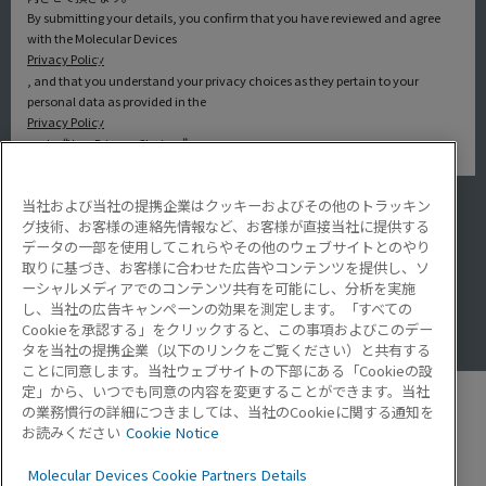
By submitting your details, you confirm that you have reviewed and agree
with the Molecular Devices
Privacy Policy
, and that you understand your privacy choices as they pertain to your
personal data as provided in the
Privacy Policy
under “Your Privacy Choices”.
当社および当社の提携企業はクッキーおよびその他のトラッキン
アプリケーション
グ技術、お客様の連絡先情報など、お客様が直接当社に提供する
サービス・サポート
データの一部を使用してこれらやその他のウェブサイトとのやり
導入事例
取りに基づき、お客様に合わせた広告やコンテンツを提供し、ソ
Lab Note
ーシャルメディアでのコンテンツ共有を可能にし、分析を実施
アプリケーションノート
し、当社の広告キャンペーンの効果を測定します。「すべての
Resource Hub
Cookieを承認する」をクリックすると、この事項およびこのデー
Video Gallery
タを当社の提携企業（以下のリンクをご覧ください）と共有する
ことに同意します。当社ウェブサイトの下部にある「Cookieの設
定」から、いつでも同意の内容を変更することができます。当社
の業務慣行の詳細につきましては、当社のCookieに関する通知を
お読みください
Cookie Notice
モレキュラーデバイスとは
Molecular Devices Cookie Partners Details
企業情報