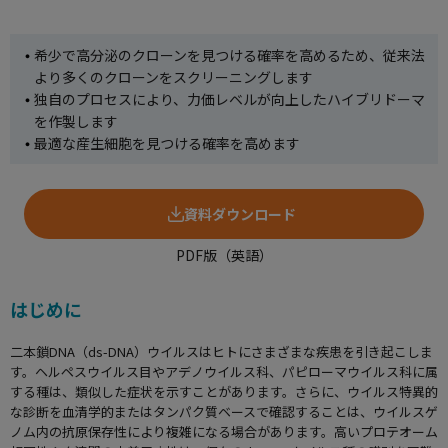
使用方法についてのお問い合わせ
希少で高分泌のクローンを見つける確率を高めるため、従来法
修理、不具合、点検、移設等のお問い合わせ
より多くのクローンをスクリーニングします
独自のプロセスにより、力価レベルが向上したハイブリドーマ
を作製します
最適な産生細胞を見つける確率を高めます
資料ダウンロード
PDF版（英語）
はじめに
二本鎖DNA（ds-DNA）ウイルスはヒトにさまざまな疾患を引き起こしま
す。ヘルペスウイルス目やアデノウイルス科、パピローマウイルス科に属
する種は、類似した症状を示すことがあります。さらに、ウイルス特異的
な診断を血清学的またはタンパク質ベースで確認することは、ウイルスゲ
ノム内の抗原保存性により複雑になる場合があります。高いプロテオーム