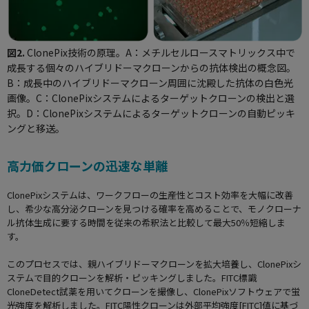
図2.
ClonePix技術の原理。A：メチルセルロースマトリックス中で
成長する個々のハイブリドーマクローンからの抗体検出の概念図。
B：成長中のハイブリドーマクローン周囲に沈殿した抗体の白色光
画像。C：ClonePixシステムによるターゲットクローンの検出と選
択。D：ClonePixシステムによるターゲットクローンの自動ピッキ
ングと移送。
高力価クローンの迅速な単離
ClonePixシステムは、ワークフローの生産性とコスト効率を大幅に改善
し、希少な高分泌クローンを見つける確率を高めることで、モノクローナ
ル抗体生成に要する時間を従来の希釈法と比較して最大50％短縮しま
す。
このプロセスでは、親ハイブリドーマクローンを拡大培養し、ClonePixシ
ステムで目的クローンを解析・ピッキングしました。FITC標識
CloneDetect試薬を用いてクローンを撮像し、ClonePixソフトウェアで蛍
光強度を解析しました。FITC陽性クローンは外部平均強度[FITC]値に基づ