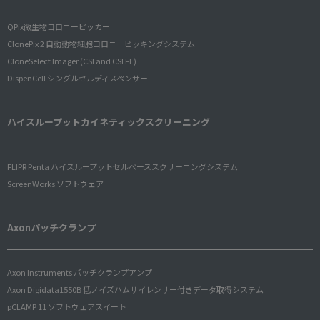
QPix微生物コロニーピッカー
ClonePix 2 自動動物細胞コロニーピッキングシステム
CloneSelect Imager (CSI and CSI FL)
DispenCell シングルセルディスペンサー
ハイスループットカイネティックスクリーニング
FLIPR Penta ハイスループットセルベーススクリーニングシステム
ScreenWorks ソフトウェア
Axonパッチクランプ
Axon Instruments パッチクランプアンプ
Axon Digidata1550B 低ノイズハムサイレンサー付きデータ取得システム
pCLAMP 11 ソフトウェアスイート