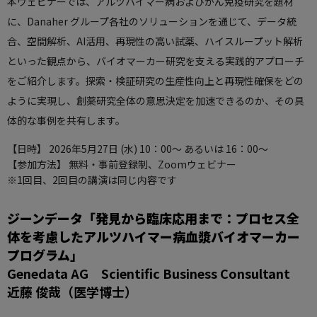
本ウェビナーでは、アルツハイマー病およびがん免疫研究を題材
に、Danaher グループ各社のソリューションを通じて、データ統
合、空間解析、AI活用、再現性の高い試薬、ハイスループット解析
といった観点から、バイオマーカー研究を支える実践的アプローチ
をご紹介します。探索・検証研究の生産性向上と再現性確保をどの
ように実現し、創薬研究全体の意思決定を加速できるのか、その具
体的な事例を共有します。
【日時】 2026年5月27日 (水) 10：00～ あるいは 16：00～
【参加方法】 無料・事前登録制、Zoomウェビナー
※1回目、2回目の講演は同じ内容です
ジーンデータ「発見から臨床応用まで：プロセス全
体を考慮したアルツハイマー病血漿バイオマーカー
プログラム」
Genedata AG Scientific Business Consultant
近藤 俊哉（医学博士）