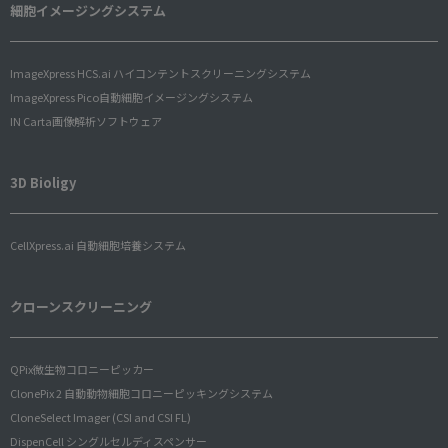
細胞イメージングシステム
ImageXpress HCS.ai ハイコンテントスクリーニングシステム
ImageXpress Pico自動細胞イメージングシステム
IN Carta画像解析ソフトウェア
3D Bioligy
CellXpress.ai 自動細胞培養システム
クローンスクリーニング
QPix微生物コロニーピッカー
ClonePix 2 自動動物細胞コロニーピッキングシステム
CloneSelect Imager (CSI and CSI FL)
DispenCell シングルセルディスペンサー