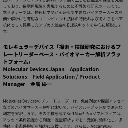
しており、長期再現性を実現するために不可欠な研究ツールです。
本セミナーでは、神経科学やがん研究で主要なバイオマーカーの評
価や解析にも有用なリコンビナント抗体の特徴およびそれらをペア
抗体として採用したアブカム独自のELISAキットを中心に解説しま
す。
モレキュラーデバイス「探索・検証研究におけるプ
レートリーダーベース・バイオマーカー解析プラッ
トフォーム」
Molecular Devices Japan Application
Solutions Field Application / Product
Manager 金廣 優一
Molecular Devicesのプレートリーダーは、免疫測定や機能アッセイ
などのバイオマーカー解析において、ハイスループットかつ迅速な
測定を実現します。その中核を成すSoftMax® Proソフトウェアは、
アッセイ条件設定から測定・定量解析までを一元的に効率化し、多
検体・多条件解析を強力に支援します。さらに、Abcam社の