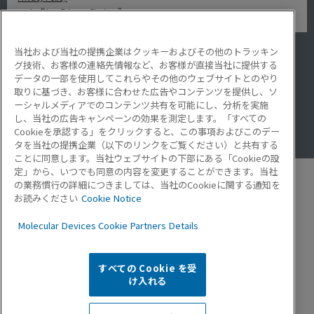
under “Your Privacy Choices”.
当社および当社の提携企業はクッキーおよびその他のトラッキン
アプリケーション
グ技術、お客様の連絡先情報など、お客様が直接当社に提供する
サービス・サポート
データの一部を使用してこれらやその他のウェブサイトとのやり
導入事例
取りに基づき、お客様に合わせた広告やコンテンツを提供し、ソ
Lab Note
ーシャルメディアでのコンテンツ共有を可能にし、分析を実施
アプリケーションノート
し、当社の広告キャンペーンの効果を測定します。「すべての
Resource Hub
Cookieを承認する」をクリックすると、この事項およびこのデー
Video Gallery
タを当社の提携企業（以下のリンクをご覧ください）と共有する
ことに同意します。当社ウェブサイトの下部にある「Cookieの設
定」から、いつでも同意の内容を変更することができます。当社
の業務慣行の詳細につきましては、当社のCookieに関する通知を
お読みください
Cookie Notice
モレキュラーデバイスとは
Molecular Devices Cookie Partners Details
企業情報
プライバシーポリシー
お問い合わせ
すべての Cookie を受
お知らせ
け入れる
USサイト