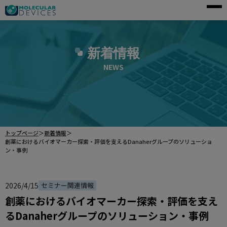
モレキュラーデバイスとは
新着情報
アプリケーション
NEWS
製品一覧
サービス・サポート
導入事例
トップページ
＞
新着情報
＞
企業情報
創薬におけるバイオマーカー探索・評価を支えるDanaherグループのソリューショ
ン・事例
資料請求
2026/4/15
セミナー関連情報
創薬におけるバイオマーカー探索・評価を支え
ご購入前のお問い合わせ
るDanaherグループのソリューション・事例