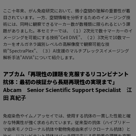
ここ十年来、がん免疫研究において、微小空間の理解の重要性が着
目されています。一方、空間情報を分析するためのイメージング技
術には、同時に観察できるマーカー数が数種類に限られるという課
題がありました。本セミナーでは、（１）2次元で数十マーカーのイ
メージングを可能にする技術"Cell DIVE"、（２）3次元で10数マー
カーをオルガネラ識別レベルの高解像度で観察可能な技
術"SpectraPlex"、（３）AI支援のマルチプレックスイメージング
解析手法"AIVIA"について紹介します。
アブカム「再現性の課題を克服するリコンビナント
抗体：最初の検証から長期再現性の実現まで」
Abcam Senior Scientific Support Specialist 江
田 真紀子
免疫染色やイムノアッセイでは、使用する抗体の一貫した性能と確
かな特異性が強く求められています。従来型の抗体（ハイブリドー
マ由来モノクローナル抗体や動物免疫由来ポリクローナル抗体）と
比べ、リコンビナント抗体はバッチ間で生じる性能差の課題を克服