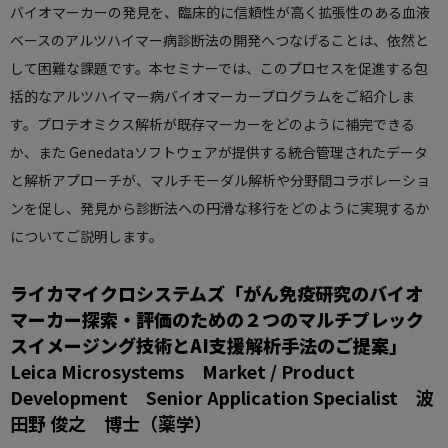
バイオマーカーの発見を、臨床的に信頼性が高く拡張性のある血液
ベースのアルツハイマー病診断法の開発へつなげることは、依然と
して困難な課題です。本セミナーでは、このプロセスを促進する包
括的なアルツハイマー病バイオマーカープログラムをご紹介しま
す。プロテオミクス解析が既存マーカーをどのように補完できる
か、また Genedataソフトウェアが提供する統合管理されたデータ
と解析アプローチが、マルチモーダル解析や分野間コラボレーショ
ンを促し、発見から診断法への円滑な移行をどのように実現するか
についてご説明します。
ライカマイクロシステムズ「がん免疫研究のバイオ
マーカー探索・評価のための２つのマルチプレック
スイメージング技術とAI支援解析手法のご提案」
Leica Microsystems Market / Product
Development Senior Application Specialist 波
田野 俊之 博士（薬学）