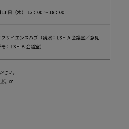
月11 日（木） 13：00 ～ 18：00
イフサイエンスハブ（講演：
LSH-A
会議室／意見
デモ：
LSH-B
会議室）
ください。
RJQ