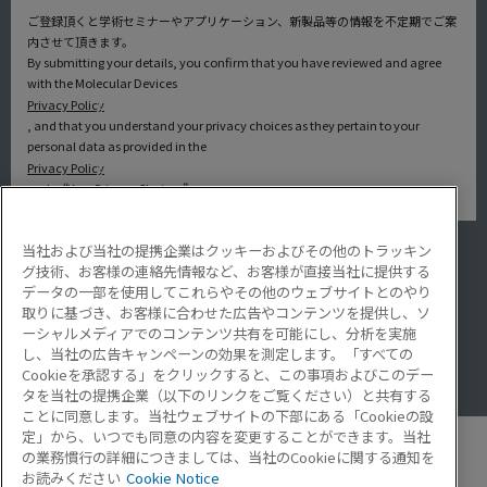
ご登録頂くと学術セミナーやアプリケーション、新製品等の情報を不定期でご案
内させて頂きます。
By submitting your details, you confirm that you have reviewed and agree
with the Molecular Devices
Privacy Policy
, and that you understand your privacy choices as they pertain to your
personal data as provided in the
Privacy Policy
under “Your Privacy Choices”.
当社および当社の提携企業はクッキーおよびその他のトラッキン
アプリケーション
グ技術、お客様の連絡先情報など、お客様が直接当社に提供する
サービス・サポート
データの一部を使用してこれらやその他のウェブサイトとのやり
導入事例
取りに基づき、お客様に合わせた広告やコンテンツを提供し、ソ
Lab Note
ーシャルメディアでのコンテンツ共有を可能にし、分析を実施
アプリケーションノート
し、当社の広告キャンペーンの効果を測定します。「すべての
Resource Hub
Cookieを承認する」をクリックすると、この事項およびこのデー
Video Gallery
タを当社の提携企業（以下のリンクをご覧ください）と共有する
ことに同意します。当社ウェブサイトの下部にある「Cookieの設
定」から、いつでも同意の内容を変更することができます。当社
の業務慣行の詳細につきましては、当社のCookieに関する通知を
お読みください
Cookie Notice