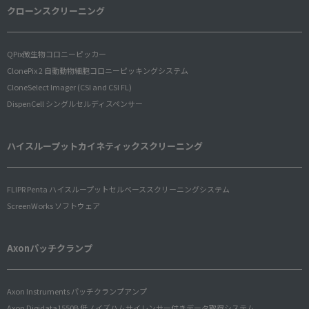
クローンスクリーニング
QPix微生物コロニーピッカー
ClonePix 2 自動動物細胞コロニーピッキングシステム
CloneSelect Imager (CSI and CSI FL)
DispenCell シングルセルディスペンサー
ハイスループットカイネティックスクリーニング
FLIPR Penta ハイスループットセルベーススクリーニングシステム
ScreenWorks ソフトウェア
Axonパッチクランプ
Axon Instruments パッチクランプアンプ
Axon Digidata1550B 低ノイズハムサイレンサー付きデータ取得システム