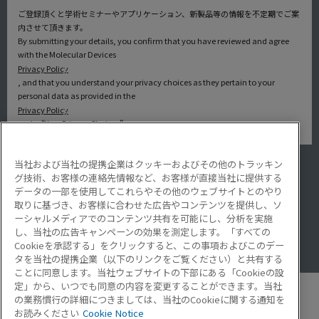
ご登録頂くと学術セミナーやアプリケーション、新製品等の情報を不定期でご案
内させて頂きます。
By submitting your details, you confirm that you have reviewed and agree
with the Molecular Devices
Privacy Policy
, and that you understand your privacy choices as they pertain to your
personal data as provided in the
Privacy Policy
under “Your Privacy Choices”.
当社および当社の提携企業はクッキーおよびその他のトラッキン
アプリケーション
グ技術、お客様の連絡先情報など、お客様が直接当社に提供する
サービス・サポート
データの一部を使用してこれらやその他のウェブサイトとのやり
導入事例
取りに基づき、お客様に合わせた広告やコンテンツを提供し、ソ
Lab Note
ーシャルメディアでのコンテンツ共有を可能にし、分析を実施
アプリケーションノート
し、当社の広告キャンペーンの効果を測定します。「すべての
Resource Hub
Cookieを承認する」をクリックすると、この事項およびこのデー
Video Gallery
タを当社の提携企業（以下のリンクをご覧ください）と共有する
ことに同意します。当社ウェブサイトの下部にある「Cookieの設
定」から、いつでも同意の内容を変更することができます。当社
の業務慣行の詳細につきましては、当社のCookieに関する通知を
お読みください
Cookie Notice