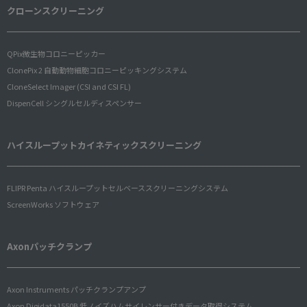
クローンスクリーニング
QPix微生物コロニーピッカー
ClonePix 2 自動動物細胞コロニーピッキングシステム
CloneSelect Imager (CSI and CSI FL)
DispenCell シングルセルディスペンサー
ハイスループットカイネティックスクリーニング
FLIPR Penta ハイスループットセルベーススクリーニングシステム
ScreenWorks ソフトウェア
Axonパッチクランプ
Axon Instruments パッチクランプアンプ
Axon Digidata1550B 低ノイズハムサイレンサー付きデータ取得システム